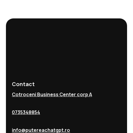
Contact
Cotroceni Business Center corp A
0735348854
info@putereachatgpt.ro