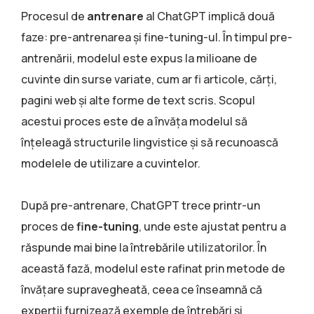
Procesul de
antrenare
al ChatGPT implică două
faze: pre-antrenarea și fine-tuning-ul. În timpul pre-
antrenării, modelul este expus la milioane de
cuvinte din surse variate, cum ar fi articole, cărți,
pagini web și alte forme de text scris. Scopul
acestui proces este de a învăța modelul să
înțeleagă structurile lingvistice și să recunoască
modelele de utilizare a cuvintelor.
După pre-antrenare, ChatGPT trece printr-un
proces de
fine-tuning
, unde este ajustat pentru a
răspunde mai bine la întrebările utilizatorilor. În
această fază, modelul este rafinat prin metode de
învățare supravegheată, ceea ce înseamnă că
experții furnizează exemple de întrebări și